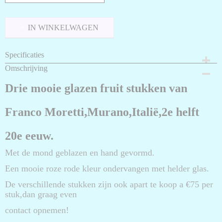
IN WINKELWAGEN
Specificaties
Netto gewicht
Omschrijving
1,00 Kg
Drie mooie glazen fruit stukken van
Bruto gewicht
4,00 Kg
Franco Moretti,Murano,Italië,2e helft
Afmetingen (l,b,h)
20 x 20 x 20 cm
20e eeuw.
Met de mond geblazen en hand gevormd.
Een mooie roze rode kleur ondervangen met helder glas.
De verschillende stukken zijn ook apart te koop a €75 per
stuk,dan graag even
contact opnemen!