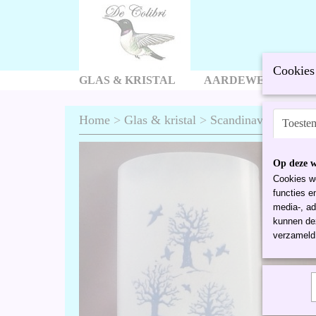
Cookies 
GLAS & KRISTAL
AARDEWERK EN P
Home
>
Glas & kristal
>
Scandinavisch glas
Toeste
Op deze w
Cookies wo
functies e
media-, ad
kunnen dez
verzameld 