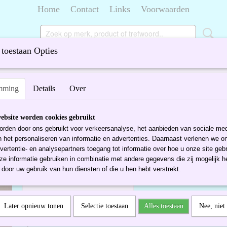
Home
Contact
Links
Voorwaarden
toestaan Opties
ORSELEIN
TIFFANY
DIVERSEN
>
Oktober vaas,Kjell Engman,Kosta Boda,1982.
mming
Details
Over
Oktober vaas,Kjell Engman,Kosta Boda,
ebsite worden cookies gebruikt
€ 119,95
rden door ons gebruikt voor verkeersanalyse, het aanbieden van sociale med
n het personaliseren van informatie en advertenties. Daarnaast verlenen we o
Aantal
vertentie- en analysepartners toegang tot informatie over hoe u onze site gebru
e informatie gebruiken in combinatie met andere gegevens die zij mogelijk 
door uw gebruik van hun diensten of die u hen hebt verstrekt.
IN WINKELWAGEN
Later opnieuw tonen
Selectie toestaan
Alles toestaan
Nee, niet
Specificaties