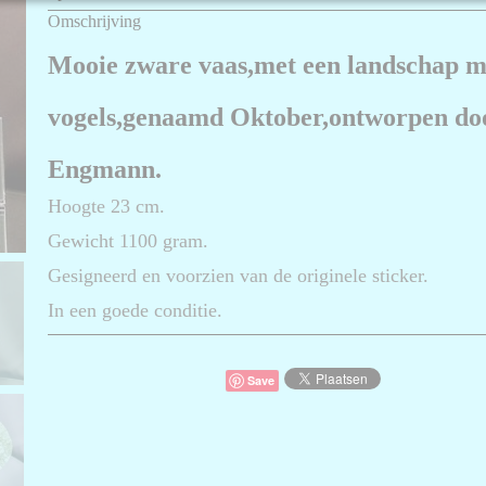
Bruto gewicht
3,00 Kg
Omschrijving
Mooie zware vaas,met een landschap 
vogels,genaamd Oktober,ontworpen doo
Engmann.
Hoogte 23 cm.
Gewicht 1100 gram.
Gesigneerd en voorzien van de originele sticker.
In een goede conditie.
Save