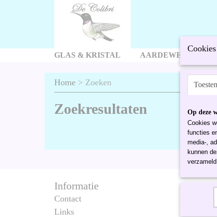
Cookies 
GLAS & KRISTAL
AARDEWERK EN P
Home
> Zoeken
Toeste
Zoekresultaten
Op deze w
Cookies wo
functies e
media-, ad
kunnen dez
verzameld 
Informatie
Categ
Contact
Glas & 
Links
Aardew