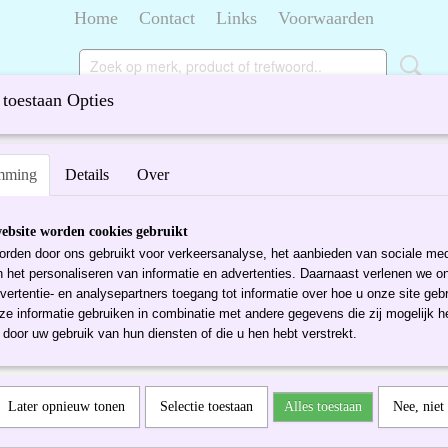
Home
Contact
Links
Voorwaarden
toestaan Opties
ORSELEIN
TIFFANY
DIVERSEN
mming
Details
Over
ebsite worden cookies gebruikt
rden door ons gebruikt voor verkeersanalyse, het aanbieden van sociale med
n het personaliseren van informatie en advertenties. Daarnaast verlenen we o
vertentie- en analysepartners toegang tot informatie over hoe u onze site gebru
e informatie gebruiken in combinatie met andere gegevens die zij mogelijk 
door uw gebruik van hun diensten of die u hen hebt verstrekt.
orieën
Later opnieuw tonen
Selectie toestaan
Alles toestaan
Nee, niet
kristal
Tiffany
erk en
Diversen