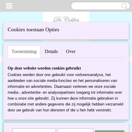
Cookies toestaan Opties
UW WINKELWAGEN
Inloggen
Registreren
Geen producten
(0)
Toestemming
Details
Over
Home
>
Glas & kristal
>
Murano glas
Op deze website worden cookies gebruikt
Cookies worden door ons gebruikt voor verkeersanalyse, het
aanbieden van sociale media-functies en het personaliseren van
Sorteer op:
informatie en advertenties. Daarnaast verlenen we onze sociale
media-, advertentie- en analysepartners toegang tot informatie over
«
1
2
3
»
hoe u onze site gebruikt. Zij kunnen deze informatie gebruiken in
combinatie met andere gegevens die zij mogelijk hebben verzameld
door uw gebruik van hun diensten of die u hen hebt verstrekt.